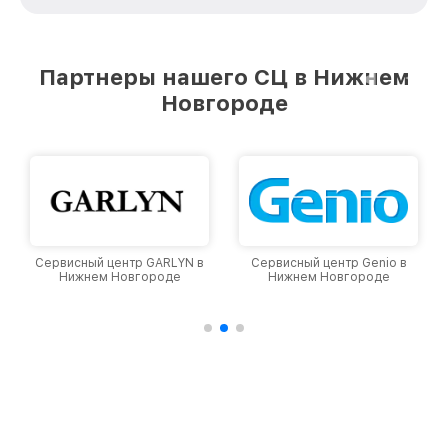
зависимости от сложности поломки. Мы
стремимся к тому, чтобы каждый клиент был
удовлетворен скоростью и качеством
предоставляемых услуг. Наша цель — стать
Партнеры нашего СЦ в Нижнем
лучшим сервисным центром Viomi в городе
Новгороде
Нижнем Новгороде, постоянно повышая
уровень доверия и лояльности наших
клиентов.
Сервисный центр GARLYN в
Сервисный центр Genio в
Нижнем Новгороде
Нижнем Новгороде