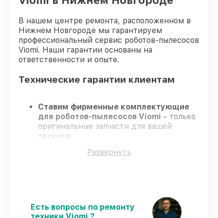
Viomi в Нижнем Новгороде
В нашем центре ремонта, расположенном в
Нижнем Новгороде мы гарантируем
профессиональный сервис роботов-пылесосов
Viomi. Наши гарантии основаны на
ответственности и опыте.
Технические гарантии клиентам
Ставим фирменные комплектующие
для роботов-пылесосов Viomi
– только
оригинальные запчасти для вашей
техники.
Сертифицированные мастера
–
Развернуть
проходят строгий отбор, что
подтверждает высокий уровень сервиса.
Завершаем работы без задержек
–
ремонт роботов-пылесосов Viomi без
бесконечных переносов.
Официальная гарантия
– на все виды
Есть вопросы по ремонту
работ и комплектующие для роботов-
техники Viomi ?