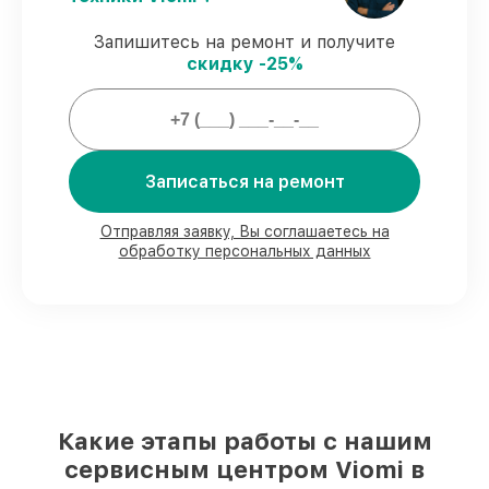
пылесосов Viomi предоставляется
официальное сопровождение.
Запишитесь на ремонт и получите
скидку -25%
Мы гарантируем:
80%
заказов по ремонту исполняются с
возможностью присутствия владельца
Записаться на ремонт
90%
запчастей Viomi имеются в наличии
в Нижнем Новгороде, остальные
Отправляя заявку, Вы соглашаетесь на
приходят оперативно
обработку персональных данных
Оригинальные комплектующие Viomi и
качественные аналоги
– только вы
выбираете, какие детали использовать, а
мы подстраиваемся под разные бюджеты
85%
починок Viomi сделаем за 1–2 часа,
если мастер начинает работу сразу
Какие этапы работы с нашим
сервисным центром Viomi в