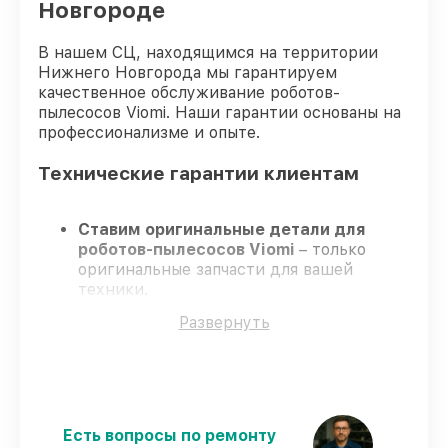
Новгороде
В нашем СЦ, находящимся на территории
Нижнего Новгорода мы гарантируем
качественное обслуживание роботов-
пылесосов Viomi. Наши гарантии основаны на
профессионализме и опыте.
Технические гарантии клиентам
Ставим оригинальные детали для
роботов-пылесосов Viomi
– только
оригинальные запчасти для вашей
техники.
Сертифицированные специалисты
–
Развернуть
проходят серьезную проверку знаний и
навыков, что подтверждает высокий
уровень сервиса.
Работаем строго в установленных
заранее временных рамках
– ремонт
роботов-пылесосов Viomi без
Есть вопросы по ремонту