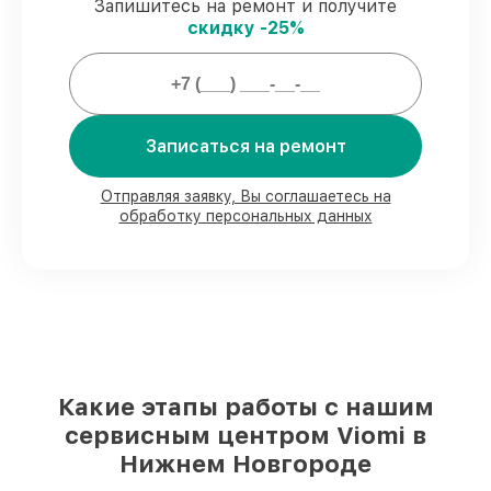
гарантией.
Запишитесь на ремонт и получите
скидку -25%
Мы гарантируем:
80%
заказов проводим в присутствии
Записаться на ремонт
клиента
90%
запчастей Viomi имеются на складе
в Нижнем Новгороде, остальные
Отправляя заявку, Вы соглашаетесь на
поступают оперативно
обработку персональных данных
Фирменные детали Viomi и
проверенные реплики
– под любые
запросы
85%
ремонтов исполняются за 1–2 часа,
после приёма робота-пылесоса
Какие этапы работы с нашим
сервисным центром Viomi в
Нижнем Новгороде