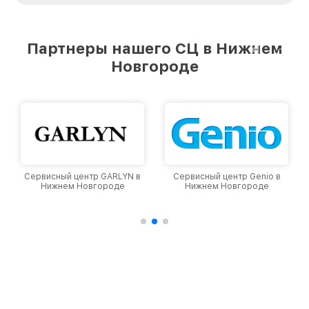
стремимся к тому, чтобы каждый клиент был
удовлетворен скоростью и качеством
предоставляемых услуг. Наша цель — стать
Партнеры нашего СЦ в Нижнем
лучшим сервисным центром Viomi в городе
Новгороде
Нижнем Новгороде, постоянно повышая
уровень доверия и лояльности наших
клиентов.
Сервисный центр GARLYN в
Сервисный центр Genio в
С
Нижнем Новгороде
Нижнем Новгороде