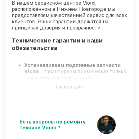
В нашем сервисном центре Viomi,
расположенном в Нижнем Новгороде мы
предоставляем качественный сервис для всех
клиентов. Наши гарантии держатся на
принципах доверия и прозрачности.
Технические гарантии и наши
обязательства
Устанавливаем подлинные запчасти
Viomi
– гарантируем применение только
заводских комплектующих.
Опытные мастера
– проходят жёсткий
Развернуть
контроль знаний и навыков, что
обеспечивает надёжную работу
устройства после ремонта.
Соблюдаем сроки ремонта
– ремонт
робота-пылесоса Viomi Robot Vacuum
Cleaner S9 UV в оговоренные сроки.
Есть вопросы по ремонту
Поддержка после ремонта
– все
техники Viomi ?
работы и запчасти защищены сервисной