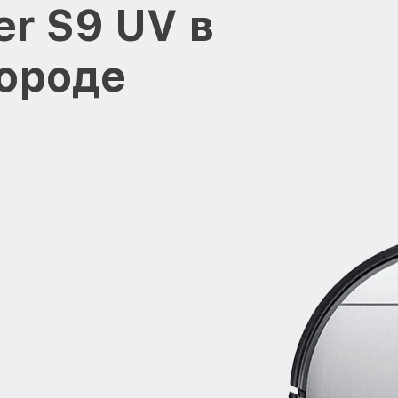
r S9 UV в
ороде