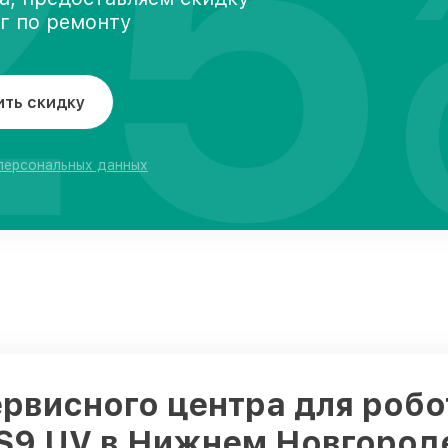
25
уг по ремонту
ить скидку
 персональных данных
ервисного центра для роб
 S9 UV в Нижнем Новгород