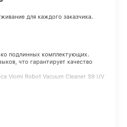
живание для каждого заказчика.
ько подлинных комплектующих.
выков, что гарантирует качество
са Viomi Robot Vacuum Cleaner S9 UV
 официальной гарантией Viomi.