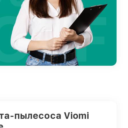
OFF
ота-пылесоса Viomi
е