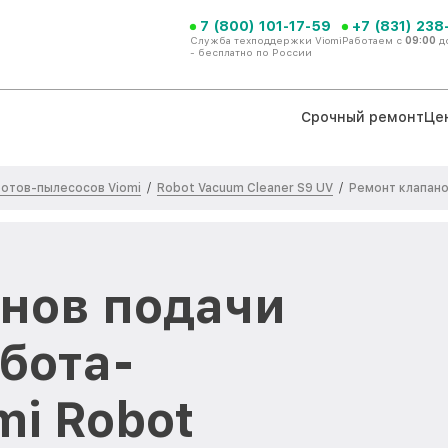
7 (800) 101-17-59
+7 (831) 238
Служба техподдержки Viomi
Работаем с
09:00
д
- бесплатно по России
Срочный ремонт
Це
отов-пылесосов Viomi
Robot Vacuum Cleaner S9 UV
/
/
Ремонт клапан
нов подачи
бота-
mi Robot