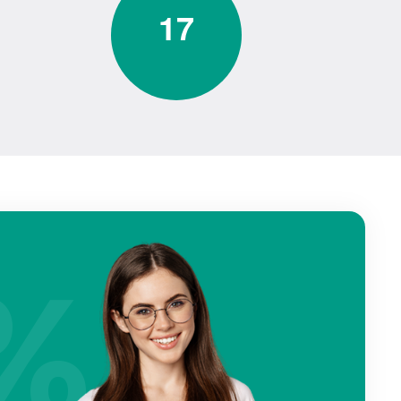
1
7
%