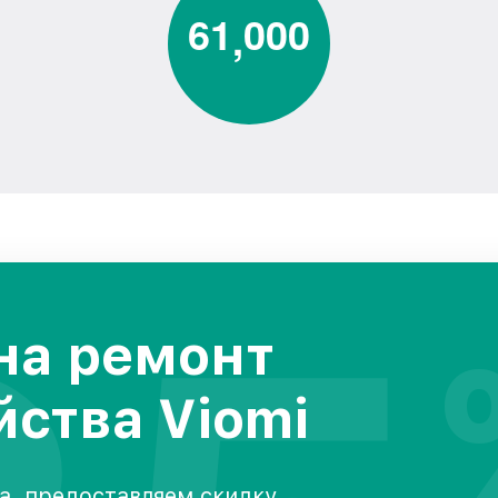
6
1
0
0
0
,
на ремонт
йства Viomi
а, предоставляем скидку