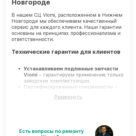
Новгороде
В нашем СЦ Viomi, расположенном в Нижнем
Новгороде мы обеспечиваем качественный
сервис для каждого клиента. Наши гарантии
основаны на принципах профессионализма и
ответственности.
Технические гарантии для клиентов
Устанавливаем подлинные запчасти
Viomi
– гарантируем применение только
заводских комплектующих.
Сертифицированные специалисты
–
проходят постоянное обучение, что
Развернуть
подтверждает уровень их
профессионализма.
Соблюдаем сроки ремонта
– ремонт
робота-пылесоса Viomi Robot Vacuum
Cleaner S9 UV строго по
договоренности.
Есть вопросы по ремонту
Официальная гарантия
– все