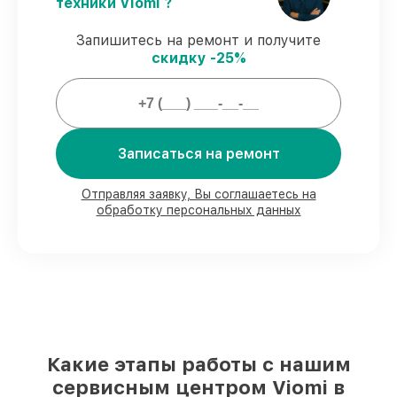
техники Viomi ?
ремонтные услуги и комплектующие
защищены официальной гарантией Viomi.
Запишитесь на ремонт и получите
скидку -25%
Мы гарантируем:
80%
ремонтов выполняем с
возможностью личного присутствия
Записаться на ремонт
владельца
90%
запчастей Viomi готовы к установке
Отправляя заявку, Вы соглашаетесь на
в Нижнем Новгороде, остальные
обработку персональных данных
доставляются быстро
Оригинальные комплектующие Viomi и
качественные аналоги
– для разного
бюджета
85%
работ занимают до 2 часов, при
незамедлительном начале работ
Какие этапы работы с нашим
сервисным центром Viomi в