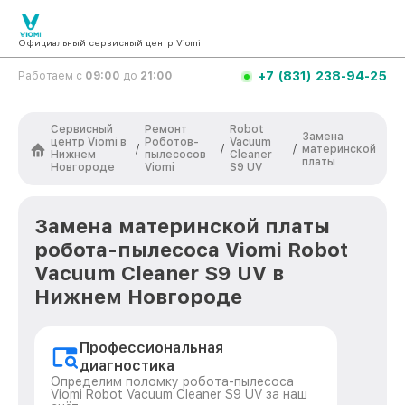
Официальный сервисный центр Viomi
+7 (831) 238-94-25
Работаем с
09:00
до
21:00
Сервисный
Ремонт
Robot
Замена
центр Viomi в
Роботов-
Vacuum
/
/
/
материнской
Нижнем
пылесосов
Cleaner
платы
Новгороде
Viomi
S9 UV
Замена материнской платы
робота-пылесоса Viomi Robot
Vacuum Cleaner S9 UV в
Нижнем Новгороде
Профессиональная
диагностика
Определим поломку робота-пылесоса
Viomi Robot Vacuum Cleaner S9 UV за наш