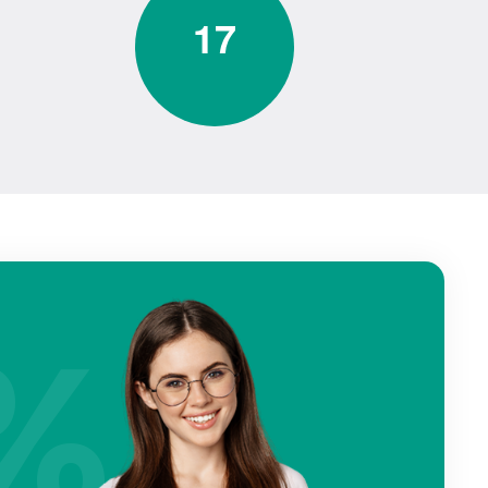
1
7
%