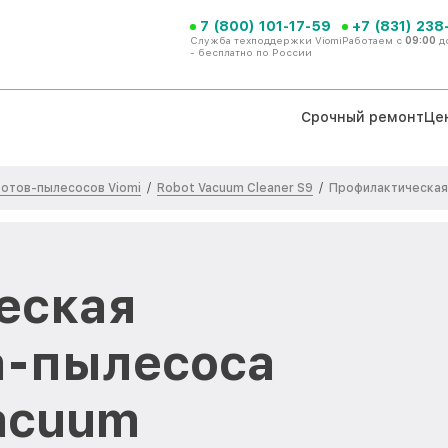
7 (800) 101-17-59
+7 (831) 238
Служба техподдержки Viomi
Работаем с
09:00
д
- бесплатно по России
Срочный ремонт
Це
отов-пылесосов Viomi
Robot Vacuum Cleaner S9
/
/
Профилактическая
еская
а-пылесоса
Vacuum