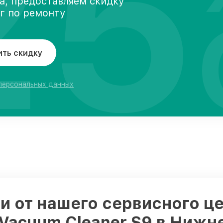
25
а, предоставляем скидку
уг по ремонту
ить скидку
 персональных данных
 от нашего сервисного це
 Vacuum Cleaner S9 в Ниж