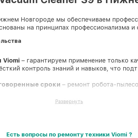
Нижнем Новгороде мы обеспечиваем професс
снованы на принципах профессионализма и 
ельства
 Viomi
– гарантируем применение только к
ёсткий контроль знаний и навыков, что под
оговоренные сроки
– ремонт робота-пылесос
 все работы и запчасти защищены сервисной
Развернуть
Есть вопросы по ремонту техники Viomi ?