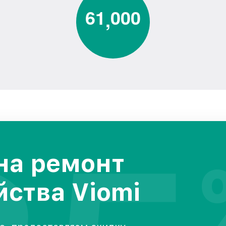
6
1
0
0
0
,
на ремонт
йства Viomi