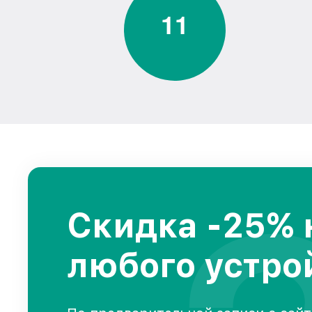
1
1
Скидка -25% 
любого устро