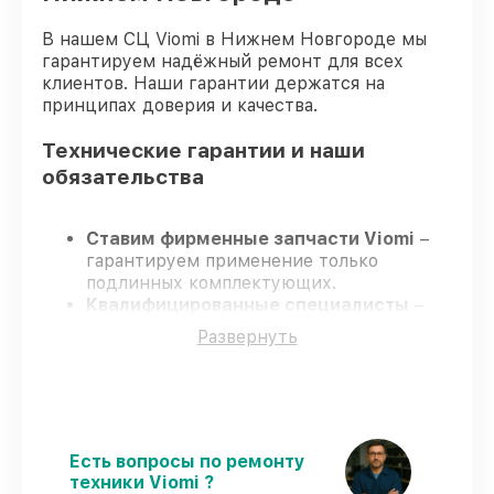
В нашем СЦ Viomi в Нижнем Новгороде мы
гарантируем надёжный ремонт для всех
клиентов. Наши гарантии держатся на
принципах доверия и качества.
Технические гарантии и наши
обязательства
Ставим фирменные запчасти Viomi
–
гарантируем применение только
подлинных комплектующих.
Квалифицированные специалисты
–
проходят постоянное обучение, что
Развернуть
подтверждает уровень их
профессионализма.
Всегда выполняем ремонт вовремя
–
ремонт робота-пылесоса Viomi Robot
Vacuum Cleaner S9 строго по
договоренности.
Есть вопросы по ремонту
Гарантийное сопровождение
– все все
техники Viomi ?