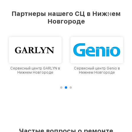
удовлетворен скоростью и качеством
предоставляемых услуг. Наша цель — стать
Партнеры нашего СЦ в Нижнем
лучшим сервисным центром Viomi в городе
Новгороде
Нижнем Новгороде, постоянно повышая
уровень доверия и лояльности наших
клиентов.
Сервисный центр GARLYN в
Сервисный центр Genio в
С
Нижнем Новгороде
Нижнем Новгороде
Частые вопросы о ремонте