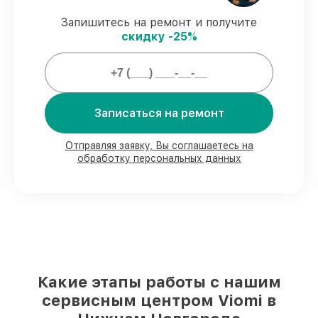
виды ремонта защищены официальной
гарантией Viomi.
Запишитесь на ремонт и получите
скидку -25%
Мы гарантируем:
80%
работ проводим в вашем
Записаться на ремонт
присутствии
90%
комплектующих Viomi имеются на
складе в Нижнем Новгороде, остальные
Отправляя заявку, Вы соглашаетесь на
доставляются быстро
обработку персональных данных
Фирменные детали Viomi и
проверенные реплики
– под любые
запросы
85%
работ занимают до 2 часов, после
приёма робота-пылесоса
Какие этапы работы с нашим
сервисным центром Viomi в