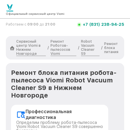
Официальный сервисный центр Viomi
+7 (831) 238-94-25
Работаем с
09:00
до
21:00
Сервисный
Ремонт
Robot
Ремонт
центр Viomi в
Роботов-
Vacuum
/
/
/
блока
Нижнем
пылесосов
Cleaner
питания
Новгороде
Viomi
S9
Ремонт блока питания робота-
пылесоса Viomi Robot Vacuum
Cleaner S9 в Нижнем
Новгороде
Профессиональная
диагностика
Определим проблему робота-пылесоса
Viomi Robot Vacuum Cleaner S9 совершенно