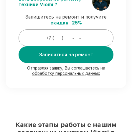
Гарантийное сопровождение
– все все
техники Viomi ?
виды ремонта защищены гарантийной
поддержкой до 3 лет.
Запишитесь на ремонт и получите
скидку -25%
Мы гарантируем:
80%
заказов проводим с возможностью
Записаться на ремонт
личного присутствия владельца
90%
комплектующих Viomi есть в
наличии в мастерской или на складе в
Отправляя заявку, Вы соглашаетесь на
Нижнем Новгороде, остальные
обработку персональных данных
доставляются быстро
Подлинные запчасти Viomi и
надёжные аналоги
– под любые запросы
85%
ремонтов занимают до 2 часов, если
мастер приступает к ремонту сразу
Какие этапы работы с нашим