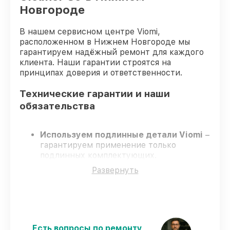
Новгороде
В нашем сервисном центре Viomi,
расположенном в Нижнем Новгороде мы
гарантируем надёжный ремонт для каждого
клиента. Наши гарантии строятся на
принципах доверия и ответственности.
Технические гарантии и наши
обязательства
Используем подлинные детали Viomi
–
гарантируем применение только
подлинных комплектующих.
Квалифицированные мастера
–
Развернуть
проходят строгий отбор, что
гарантирует качество выполняемых
работ.
Всегда выполняем ремонт вовремя
–
ремонт робота-пылесоса Viomi Robot
Vacuum Cleaner S9 без задержек.
Есть вопросы по ремонту