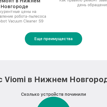
емонт в Нижнем
Как правило ремонт зав
день обращени
Новгороде
курентные цены на
вление робота-пылесоса
obot Vacuum Cleaner S9
Еще преимущества
 Viomi в Нижнем Новгоро
Сколько устройств починили