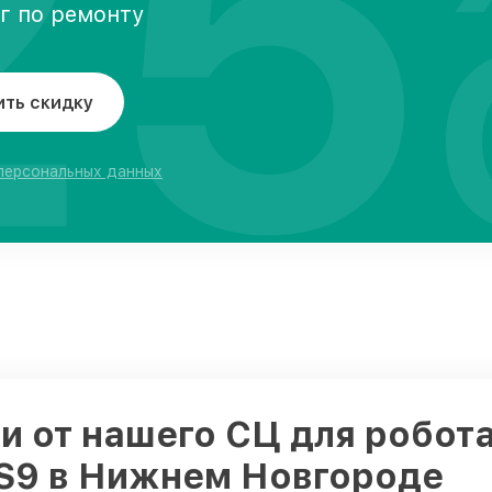
25
уг по ремонту
ить скидку
 персональных данных
 от нашего СЦ для робот
 S9 в Нижнем Новгороде