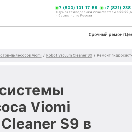
7 (800) 101-17-59
+7 (831) 238
Служба техподдержки Viomi
Работаем с
09:00
д
- бесплатно по России
Срочный ремонт
Це
отов-пылесосов Viomi
Robot Vacuum Cleaner S9
/
/
Ремонт гидросис
осистемы
оса Viomi
Cleaner S9 в