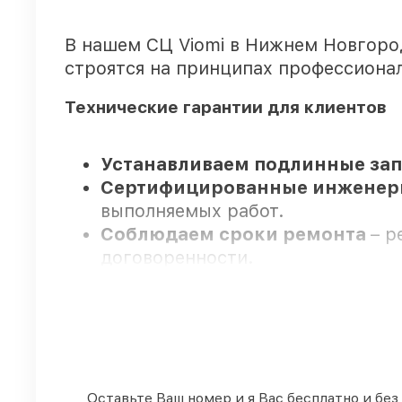
В нашем СЦ Viomi в Нижнем Новгоро
строятся на принципах профессиона
Технические гарантии для клиентов
Устанавливаем подлинные запч
Сертифицированные инжене
выполняемых работ.
Соблюдаем сроки ремонта
– р
договоренности.
Поддержка после ремонта
– в
Мы гарантируем:
80%
заказов закрываем в присут
Оставьте Ваш номер и я Вас бесплатно и без