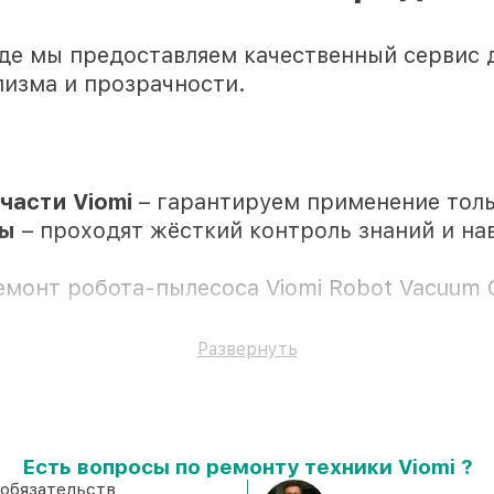
де мы предоставляем качественный сервис 
лизма и прозрачности.
асти Viomi
– гарантируем применение тол
ры
– проходят жёсткий контроль знаний и нав
емонт робота-пылесоса Viomi Robot Vacuum C
се все виды ремонта защищены сервисной га
Развернуть
Есть вопросы по ремонту техники Viomi ?
ствии клиента
 обязательств