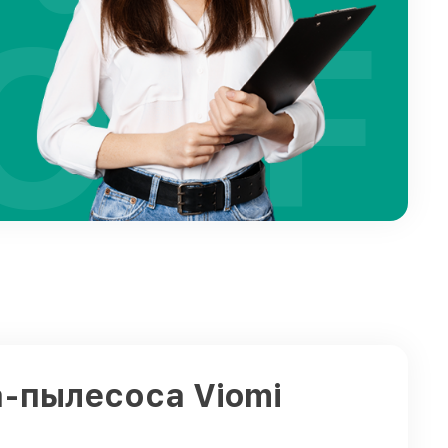
OFF
а-пылесоса Viomi