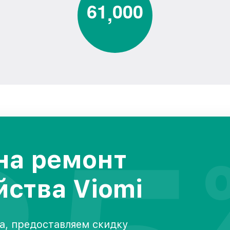
6
1
0
0
0
,
на ремонт
йства Viomi
а, предоставляем скидку