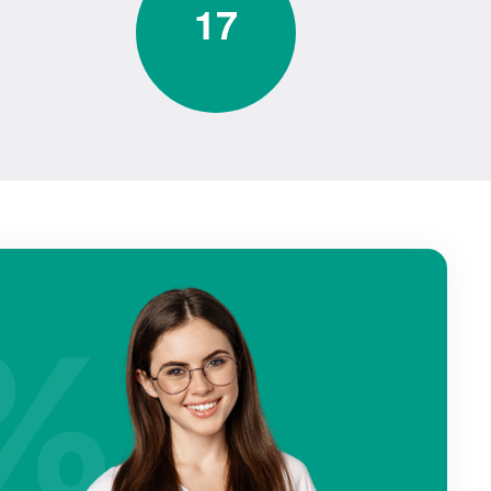
1
7
%