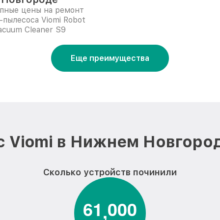
пные цены на ремонт
-пылесоса Viomi Robot
acuum Cleaner S9
Еще преимущества
 Viomi в Нижнем Новгоро
Сколько устройств починили
6
1
0
0
0
,