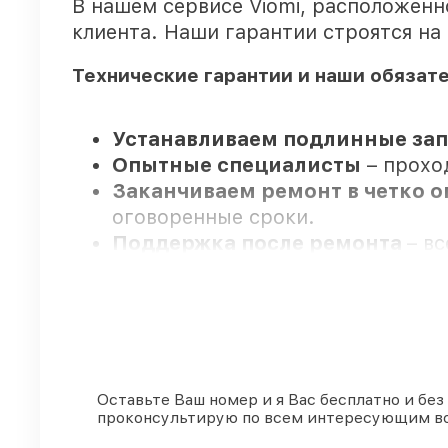
В нашем сервисе Viomi, расположен
клиента. Наши гарантии строятся на
Технические гарантии и наши обязат
Устанавливаем подлинные запч
Опытные специалисты
– прохо
Заканчиваем ремонт в четко 
оговоренные сроки.
Поддержка после ремонта
– в
Мы гарантируем:
80%
работ выполняем в присутст
90%
деталей Viomi имеются на с
Оставьте Ваш номер и я Вас бесплатно и без
проконсультирую по всем интересующим в
Фирменные детали Viomi и пр