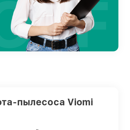
OFF
ота-пылесоса Viomi