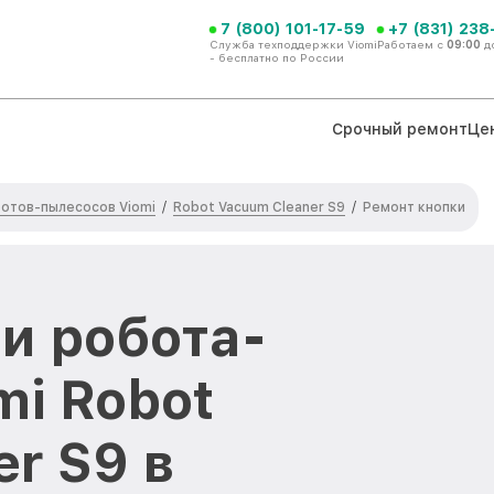
7 (800) 101-17-59
+7 (831) 238
Служба техподдержки Viomi
Работаем с
09:00
д
- бесплатно по России
Срочный ремонт
Це
отов-пылесосов Viomi
Robot Vacuum Cleaner S9
/
/
Ремонт кнопки
и робота-
mi Robot
r S9 в