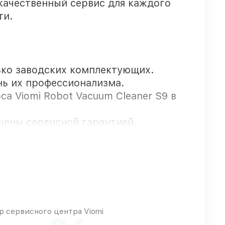
качественный сервис для каждого
ти.
ько заводских комплектующих.
нь их профессионализма.
а Viomi Robot Vacuum Cleaner S9 в
щены сервисной гарантией.
упают оперативно
 сервисного центра Viomi