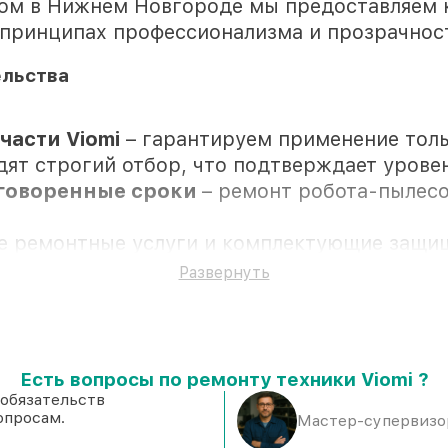
ном в Нижнем Новгороде мы предоставляем 
 принципах профессионализма и прозрачнос
ельства
асти Viomi
– гарантируем применение тол
дят строгий отбор, что подтверждает урове
оговоренные сроки
– ремонт робота-пылесос
се ремонтные услуги и комплектующие защи
Развернуть
вии клиента
Есть вопросы по ремонту техники Viomi ?
кладе в Нижнем Новгороде, остальные пост
 обязательств
опросам.
оверенные реплики
– под любые запросы
Мастер-супервизор