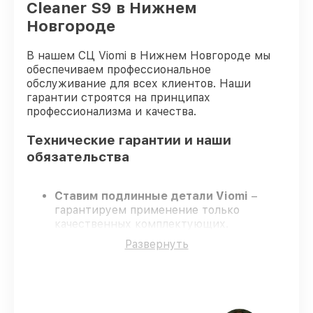
Cleaner S9 в Нижнем
Новгороде
В нашем СЦ Viomi в Нижнем Новгороде мы
обеспечиваем профессиональное
обслуживание для всех клиентов. Наши
гарантии строятся на принципах
профессионализма и качества.
Технические гарантии и наши
обязательства
Ставим подлинные детали Viomi
–
гарантируем применение только
качественных комплектующих.
Сертифицированные специалисты
–
Развернуть
проходят жёсткий контроль знаний и
навыков, что подтверждает уровень их
профессионализма.
Заканчиваем ремонт в четко
оговоренные сроки
– ремонт робота-