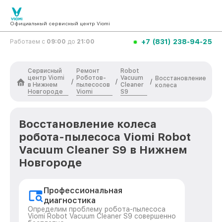
Официальный сервисный центр Viomi
+7 (831) 238-94-25
Работаем с
09:00
до
21:00
Сервисный
Ремонт
Robot
центр Viomi
Роботов-
Vacuum
Восстановление
/
/
/
в Нижнем
пылесосов
Cleaner
колеса
Новгороде
Viomi
S9
Восстановление колеса
робота-пылесоса Viomi Robot
Vacuum Cleaner S9 в Нижнем
Новгороде
Профессиональная
диагностика
Определим проблему робота-пылесоса
Viomi Robot Vacuum Cleaner S9 совершенно