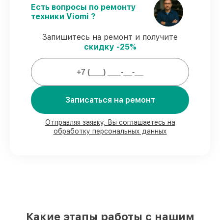
пылесоса Viomi Robot Vacuum Cleaner S9
Есть вопросы по ремонту
строго по договоренности.
техники Viomi ?
Официальная гарантия
– все работы и
запчасти защищены сервисной
Запишитесь на ремонт и получите
гарантией.
скидку -25%
Мы гарантируем:
Записаться на ремонт
80%
заказов закрываем с возможностью
личного присутствия владельца
90%
комплектующих Viomi есть в
Отправляя заявку, Вы соглашаетесь на
наличии в мастерской или на складе в
обработку персональных данных
Нижнем Новгороде, остальные
поступают оперативно
Фирменные детали Viomi и
проверенные реплики
– для разного
бюджета
85%
починок выполняются в тот же день,
при незамедлительном начале работ
Какие этапы работы с нашим