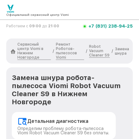
Официальный сервисный центр Viomi
+7 (831) 238-94-25
Работаем с
09:00
до
21:00
Сервисный
Ремонт
Robot
центр Viomi в
Роботов-
Замена
Vacuum
/
/
/
Нижнем
пылесосов
шнура
Cleaner S9
Новгороде
Viomi
Замена шнура робота-
пылесоса Viomi Robot Vacuum
Cleaner S9 в Нижнем
Новгороде
Детальная диагностика
Определим проблему робота-пылесоса
Viomi Robot Vacuum Cleaner S9 без оплаты.