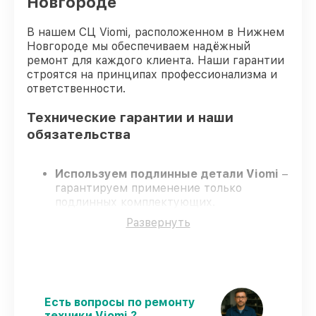
Новгороде
В нашем СЦ Viomi, расположенном в Нижнем
Новгороде мы обеспечиваем надёжный
ремонт для каждого клиента. Наши гарантии
строятся на принципах профессионализма и
ответственности.
Технические гарантии и наши
обязательства
Используем подлинные детали Viomi
–
гарантируем применение только
подлинных комплектующих.
Квалифицированные мастера
–
Развернуть
проходят строгий отбор, что
подтверждает уровень их
профессионализма.
Заканчиваем ремонт в четко
оговоренные сроки
– ремонт робота-
пылесоса Viomi Robot Vacuum Cleaner S9
Есть вопросы по ремонту
без задержек.
техники Viomi ?