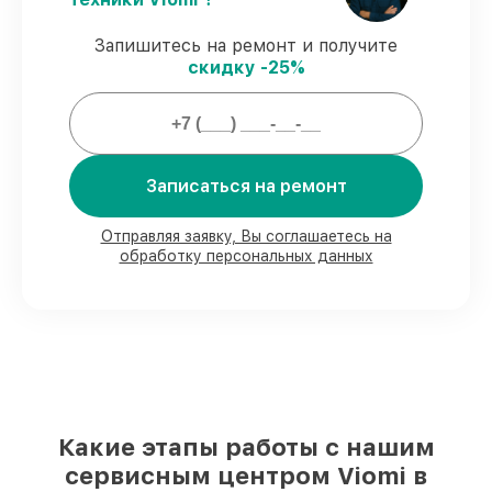
Гарантийное сопровождение
– все
работы и запчасти защищены
Запишитесь на ремонт и получите
гарантийной поддержкой до 3 лет.
скидку -25%
Мы гарантируем:
Записаться на ремонт
80%
работ закрываем в вашем
присутствии
90%
запчастей Viomi готовы к установке
Отправляя заявку, Вы соглашаетесь на
в Нижнем Новгороде, остальные
обработку персональных данных
поступают оперативно
Подлинные запчасти Viomi и
надёжные аналоги
– для разного
бюджета
85%
работ исполняются за 1–2 часа,
после приёма робота-пылесоса
Какие этапы работы с нашим
сервисным центром Viomi в