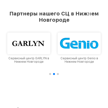
стремимся к тому, чтобы каждый клиент был
удовлетворен скоростью и качеством
предоставляемых услуг. Наша цель — стать
Партнеры нашего СЦ в Нижнем
лучшим сервисным центром Viomi в городе
Новгороде
Нижнем Новгороде, постоянно повышая
уровень доверия и лояльности наших
клиентов.
Сервисный центр GARLYN в
Сервисный центр Genio в
Нижнем Новгороде
Нижнем Новгороде