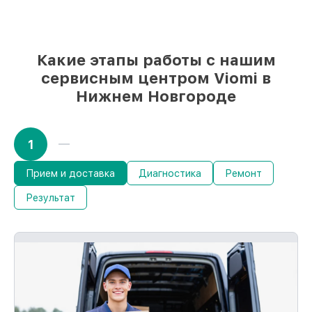
Качественные реплики и
оригинальные детали по вашему
выбору
– для любого бюджета
85%
работ быстро и без задержек, если
Какие этапы работы с нашим
мастер приступает к обслуживанию
сервисным центром Viomi в
сразу
Нижнем Новгороде
1
Прием и доставка
Диагностика
Ремонт
Результат