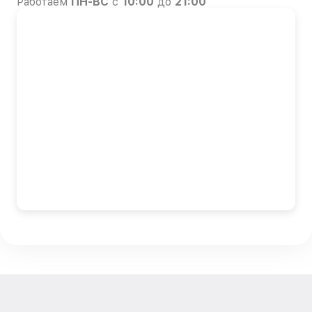
Работаем
ПН-ВС
с
10:00
до
21:00