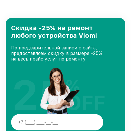
стремимся к тому, чтобы каждый клиент был
удовлетворен скоростью и качеством
предоставляемых услуг. Наша цель — стать
лучшим сервисным центром Viomi в городе
Нижнем Новгороде, постоянно повышая
Скидка -25% на ремонт
уровень доверия и лояльности наших
любого устройства Viomi
клиентов.
По предварительной записи с сайта,
предоставляем скидку в размере -25%
на весь прайс услуг по ремонту
25
%
OFF