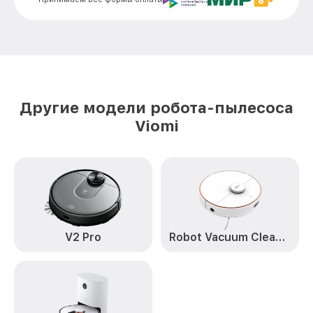
Ремонт кнопки SE Viomi
от 300₽
Калибровка SE Viomi
от 500₽
Ремонт материнской платы SE Viomi
от 800₽
Профилактическая чистка SE Viomi
от 500₽
Другие модели робота-пылесоса
Замена материнской платы SE Viomi
Viomi
от 400₽
Прошивка SE Viomi
от 600₽
Ремонт цепи питания SE Viomi
от 500₽
Замена аккумулятора SE Viomi
от 300₽
Замена датчиков управления, высоты,
V2 Pro
Robot Vacuum Cleaner S9 UV
от 1100₽
движения SE Viomi
Восстановление аккумулятора SE Viomi
от 500₽
Ремонт двигателя SE Viomi
от 850₽