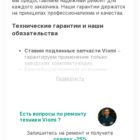
мы предоставляем надёжный ремонт для
каждого заказчика. Наши гарантии держатся
на принципах профессионализма и качества.
Технические гарантии и наши
обязательства
Ставим подлинные запчасти Viomi
–
гарантируем применение только
заводских комплектующих.
Квалифицированные инженеры
–
проходят постоянное обучение, что
Развернуть
подтверждает уровень их
профессионализма.
Соблюдаем сроки ремонта
– ремонт
робота-пылесоса Viomi SE без задержек.
Официальная гарантия
– все все виды
ремонта защищены гарантийной
Есть вопросы по ремонту
поддержкой до 3 лет.
техники Viomi ?
Запишитесь на ремонт и получите
Мы гарантируем:
скидку -25%