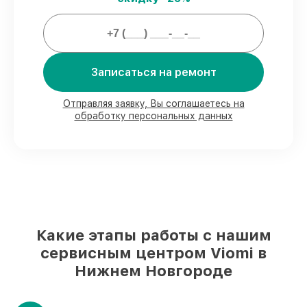
80%
работ выполняем в присутствии
клиента
90%
запчастей Viomi есть в наличии в
Записаться на ремонт
мастерской или на складе в Нижнем
Новгороде, остальные поступают
оперативно
Отправляя заявку, Вы соглашаетесь на
Фирменные детали Viomi и
обработку персональных данных
проверенные реплики
– с учётом любых
финансовых возможностей
85%
работ занимают до 2 часов, после
приёма робота-пылесоса
Какие этапы работы с нашим
сервисным центром Viomi в
Нижнем Новгороде