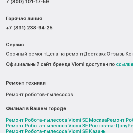
7 (800) 101-17-59
Горячая линия
+7 (831) 238-94-25
Сервис
Срочный ремонт
Цена на ремонт
Доставка
Отзывы
Ко
Официальный сайт бренда Viomi доступен по
ссылк
Ремонт техники
Ремонт роботов-пылесосов
Филиал в Вашем городе
Ремонт Робота-пылесоса Viomi SE Москва
Ремонт Ро
Ремонт Робота-пылесоса Viomi SE Ростов-на-Дону
Р
Ремонт Робота-пылесоса Viomi SE Казань