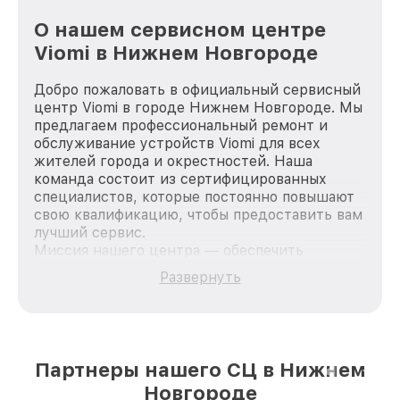
О нашем сервисном центре
Viomi в Нижнем Новгороде
Добро пожаловать в официальный сервисный
центр Viomi в городе Нижнем Новгороде. Мы
предлагаем профессиональный ремонт и
обслуживание устройств Viomi для всех
жителей города и окрестностей. Наша
команда состоит из сертифицированных
специалистов, которые постоянно повышают
свою квалификацию, чтобы предоставить вам
лучший сервис.
Миссия нашего центра — обеспечить
качественный и доступный ремонт для
Развернуть
каждого пользователя продукции Viomi, вне
зависимости от сложности поломки. Мы
стремимся к тому, чтобы каждый клиент был
удовлетворен скоростью и качеством
предоставляемых услуг. Наша цель — стать
Партнеры нашего СЦ в Нижнем
лучшим сервисным центром Viomi в городе
Новгороде
Нижнем Новгороде, постоянно повышая