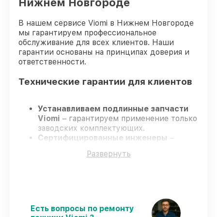
Нижнем Новгороде
В нашем сервисе Viomi в Нижнем Новгороде
мы гарантируем профессиональное
обслуживание для всех клиентов. Наши
гарантии основаны на принципах доверия и
ответственности.
Технические гарантии для клиентов
Устанавливаем подлинные запчасти
Viomi
– гарантируем применение только
заводских комплектующих.
Сертифицированные инженеры
–
проходят постоянное обучение, что
Развернуть
гарантирует качество выполняемых
работ.
Заканчиваем ремонт в четко
оговоренные сроки
– ремонт робота-
пылесоса Viomi SE без задержек.
Официальная гарантия
– все
Есть вопросы по ремонту
ремонтные услуги и комплектующие