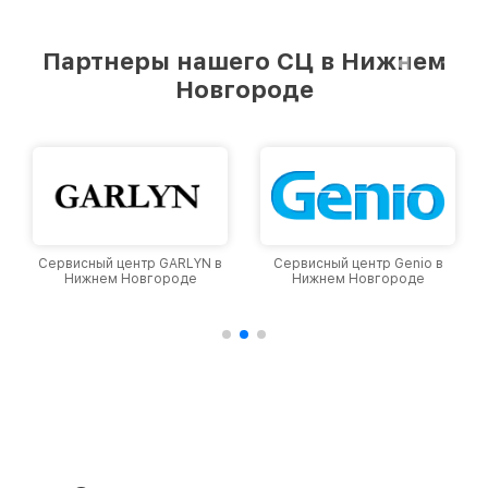
стремимся к тому, чтобы каждый клиент был
удовлетворен скоростью и качеством
предоставляемых услуг. Наша цель — стать
Партнеры нашего СЦ в Нижнем
лучшим сервисным центром Viomi в городе
Новгороде
Нижнем Новгороде, постоянно повышая
уровень доверия и лояльности наших
клиентов.
Сервисный центр GARLYN в
Сервисный центр Genio в
Нижнем Новгороде
Нижнем Новгороде