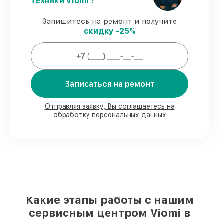
техники Viomi ?
защищены официальной гарантией Viomi.
Запишитесь на ремонт и получите
скидку -25%
Мы гарантируем:
80%
ремонтов закрываем в присутствии
клиента
90%
запчастей Viomi есть в наличии в
Записаться на ремонт
мастерской или на складе в Нижнем
Новгороде, остальные поступают
Отправляя заявку, Вы соглашаетесь на
оперативно
обработку персональных данных
Оригинальные комплектующие Viomi и
качественные аналоги
– для разного
бюджета
85%
работ занимают до 2 часов, после
приёма робота-пылесоса
Какие этапы работы с нашим
сервисным центром Viomi в