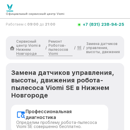
Официальный сервисный центр Viomi
+7 (831) 238-94-25
Работаем с
09:00
до
21:00
Сервисный
Ремонт
Замена датчиков
центр Viomi в
Роботов-
SE
/
/
/
управления,
Нижнем
пылесосов
высоты, движения
Новгороде
Viomi
Замена датчиков управления,
высоты, движения робота-
пылесоса Viomi SE в Нижнем
Новгороде
Профессиональная
диагностика
Определим проблему робота-пылесоса
Viomi SE совершенно бесплатно.