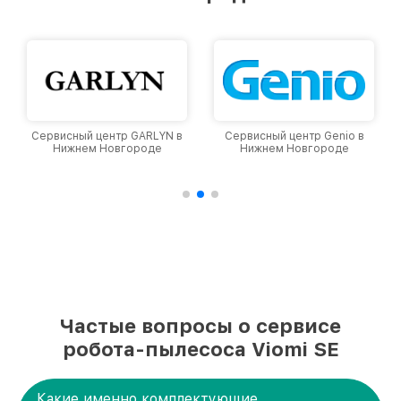
уровень доверия и лояльности наших
клиентов.
YN в
Сервисный центр Genio в
Сервисный центр Dyson в
е
Нижнем Новгороде
Нижнем Новгороде
Частые вопросы о сервисе
робота-пылесоса Viomi SE
Какие именно комплектующие