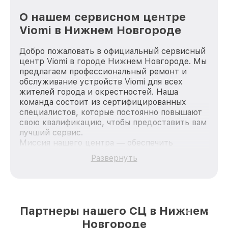
О нашем сервисном центре
Viomi в Нижнем Новгороде
Добро пожаловать в официальный сервисный
центр Viomi в городе Нижнем Новгороде. Мы
предлагаем профессиональный ремонт и
обслуживание устройств Viomi для всех
жителей города и окрестностей. Наша
команда состоит из сертифицированных
специалистов, которые постоянно повышают
свою квалификацию, чтобы предоставить вам
лучший сервис.
Миссия нашего центра — обеспечить
качественный и доступный ремонт для
Развернуть
каждого пользователя продукции Viomi, вне
зависимости от сложности поломки. Мы
стремимся к тому, чтобы каждый клиент был
удовлетворен скоростью и качеством
предоставляемых услуг. Наша цель — стать
Партнеры нашего СЦ в Нижнем
лучшим сервисным центром Viomi в городе
Новгороде
Нижнем Новгороде, постоянно повышая