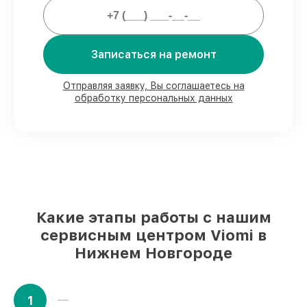
Мы гарантируем:
80%
ремонтов проводим в вашем
присутствии
Записаться на ремонт
90%
запчастей Viomi имеются на складе
в Нижнем Новгороде, остальные
Отправляя заявку, Вы соглашаетесь на
доставляются быстро
обработку персональных данных
Подлинные запчасти Viomi и
надёжные аналоги
– для разного
бюджета
85%
работ исполняются за 1–2 часа,
после приёма робота-пылесоса
Какие этапы работы с нашим
сервисным центром Viomi в
Нижнем Новгороде
1