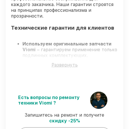
каждого заказчика. Наши гарантии строятся
на принципах профессионализма и
прозрачности.
Технические гарантии для клиентов
Используем оригинальные запчасти
Viomi
– гарантируем применение только
подлинных комплектующих.
Сертифицированные мастера
–
Развернуть
проходят постоянное обучение, что
гарантирует качество выполняемых
работ.
Заканчиваем ремонт в четко
оговоренные сроки
– ремонт робота-
пылесоса Viomi SE в оговоренные сроки.
Есть вопросы по ремонту
Поддержка после ремонта
– все все
техники Viomi ?
виды ремонта защищены сервисной
гарантией.
Запишитесь на ремонт и получите
скидку -25%