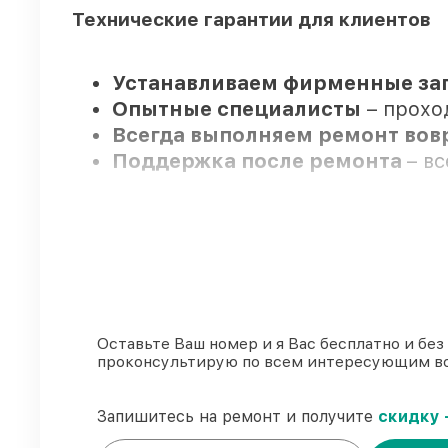
Технические гарантии для клиентов
Устанавливаем фирменные зап
Опытные специалисты
– прохо
Всегда выполняем ремонт во
Поддержка после ремонта
– в
Мы гарантируем:
80%
ремонтов выполняем с возм
90%
деталей Viomi готовы к уст
Оригинальные комплектующие 
Оставьте Ваш номер и я Вас бесплатно и без
проконсультирую по всем интересующим в
85%
работ исполняются за 1–2 ча
Запишитесь на ремонт и получите
скидку 