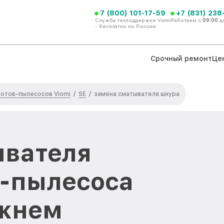
7 (800) 101-17-59
+7 (831) 238
Служба техподдержки Viomi
Работаем с
09:00
д
- бесплатно по России
Срочный ремонт
Це
отов-пылесосов Viomi
SE
/
/
замена сматывателя шнура
ывателя
а-пылесоса
ижнем