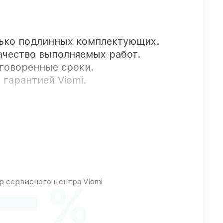
ько подлинных комплектующих.
ачество выполняемых работ.
оговоренные сроки.
 гарантией Viomi.
авляются быстро
м любых финансовых возможностей
 сервисного центра Viomi
%