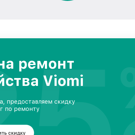
25
на ремонт
йства Viomi
а, предоставляем скидку
уг по ремонту
ить скидку