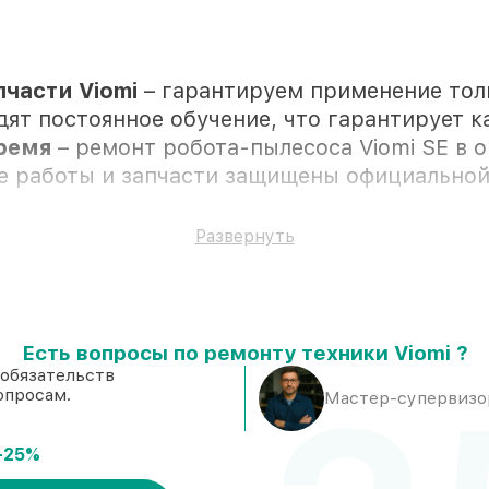
части Viomi
– гарантируем применение тол
дят постоянное обучение, что гарантирует к
время
– ремонт робота-пылесоса Viomi SE в 
се работы и запчасти защищены официальной
Развернуть
ожностью личного присутствия владельца
ановке в Нижнем Новгороде, остальные дост
Есть вопросы по ремонту техники Viomi ?
Viomi и качественные аналоги
– с учёто
 обязательств
опросам.
са, если мастер приступает к ремонту сразу
Мастер-супервизор
-25%