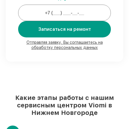
Мы гарантируем:
Записаться на ремонт
80%
работ проводим в присутствии
клиента
90%
комплектующих Viomi есть в
Отправляя заявку, Вы соглашаетесь на
наличии в мастерской или на складе в
обработку персональных данных
Нижнем Новгороде, остальные
доставляются быстро
Фирменные детали Viomi и
проверенные реплики
– с учётом любых
финансовых возможностей
85%
ремонтов выполняются в тот же
день, после приёма робота-пылесоса
Какие этапы работы с нашим
сервисным центром Viomi в
Нижнем Новгороде