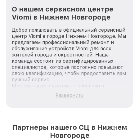
О нашем сервисном центре
Viomi в Нижнем Новгороде
Добро пожаловать в официальный сервисный
центр Viomi в городе Нижнем Новгороде. Мы
предлагаем профессиональный ремонт и
обслуживание устройств Viomi для всех
жителей города и окрестностей. Наша
команда состоит из сертифицированных
специалистов, которые постоянно повышают
свою квалификацию, чтобы предоставить вам
лучший сервис.
Миссия нашего центра — обеспечить
качественный и доступный ремонт для
Развернуть
каждого пользователя продукции Viomi, вне
зависимости от сложности поломки. Мы
стремимся к тому, чтобы каждый клиент был
удовлетворен скоростью и качеством
предоставляемых услуг. Наша цель — стать
Партнеры нашего СЦ в Нижнем
лучшим сервисным центром Viomi в городе
Новгороде
Нижнем Новгороде, постоянно повышая