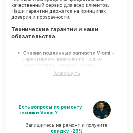
качественный сервис для всех клиентов.
Наши гарантии держатся на принципах
доверия и прозрачности.
Технические гарантии и наши
обязательства
Ставим подлинные запчасти Viomi
–
гарантируем применение только
качественных комплектующих.
Сертифицированные мастера
–
Развернуть
проходят постоянное обучение, что
подтверждает уровень их
профессионализма.
Заканчиваем ремонт в четко
оговоренные сроки
– ремонт робота-
пылесоса Viomi V2 Pro в оговоренные
Есть вопросы по ремонту
сроки.
техники Viomi ?
Гарантийное сопровождение
– все все
виды ремонта защищены официальной
Запишитесь на ремонт и получите
гарантией Viomi.
скидку -25%