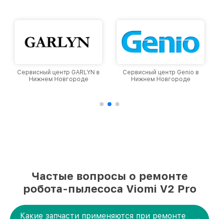
уровень доверия и лояльности наших
клиентов.
сный центр GARLYN в
Сервисный центр Genio в
Сервисный
ижнем Новгороде
Нижнем Новгороде
Нижне
Частые вопросы о ремонте
робота-пылесоса Viomi V2 Pro
Какие запчасти применяются при ремонте