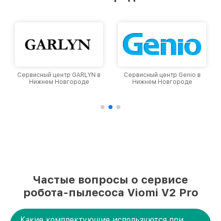
уровень доверия и лояльности наших
клиентов.
нтр GARLYN в
Сервисный центр Genio в
Сервисный центр
овгороде
Нижнем Новгороде
Нижнем Новго
Частые вопросы о сервисе
робота-пылесоса Viomi V2 Pro
Какие комплектующие используются при