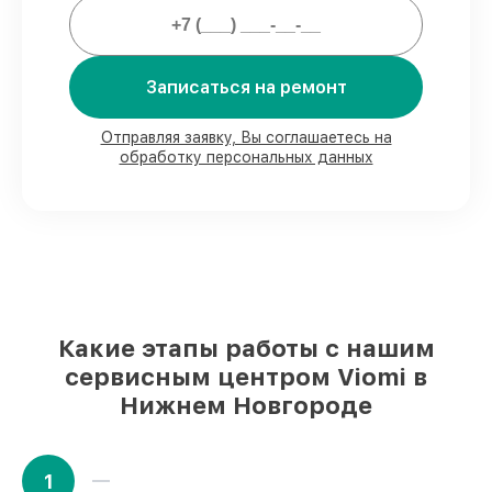
Мы гарантируем:
Записаться на ремонт
80%
ремонтов выполняем в присутствии
клиента
Отправляя заявку, Вы соглашаетесь на
90%
запчастей Viomi есть в наличии в
обработку персональных данных
мастерской или на складе в Нижнем
Новгороде, остальные доступны для
срочного заказа
Подлинные запчасти Viomi и
надёжные аналоги
– для разного
бюджета
85%
работ выполняются в тот же день,
при незамедлительном начале работ
Какие этапы работы с нашим
сервисным центром Viomi в
Нижнем Новгороде
1