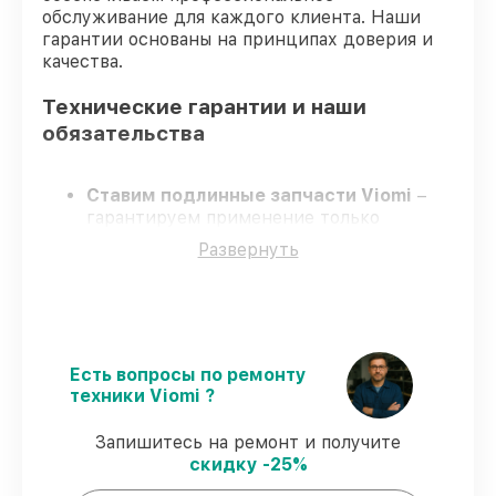
обслуживание для каждого клиента. Наши
гарантии основаны на принципах доверия и
качества.
Технические гарантии и наши
обязательства
Ставим подлинные запчасти Viomi
–
гарантируем применение только
подлинных комплектующих.
Развернуть
Опытные мастера
– проходят строгий
отбор, что подтверждает уровень их
профессионализма.
Заканчиваем ремонт в четко
оговоренные сроки
– ремонт робота-
пылесоса Viomi V2 Pro строго по
Есть вопросы по ремонту
договоренности.
техники Viomi ?
Гарантийное сопровождение
– все
ремонтные услуги и комплектующие
Запишитесь на ремонт и получите
защищены гарантийной поддержкой до
скидку -25%
3 лет.