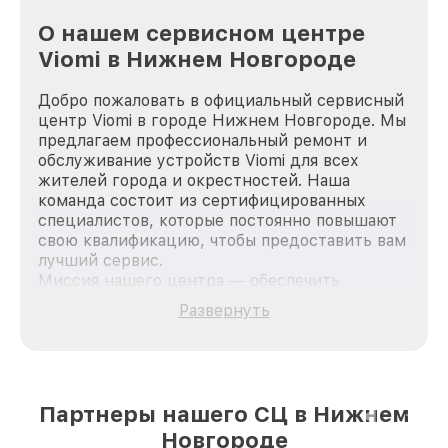
О нашем сервисном центре
Viomi в Нижнем Новгороде
Добро пожаловать в официальный сервисный
центр Viomi в городе Нижнем Новгороде. Мы
предлагаем профессиональный ремонт и
обслуживание устройств Viomi для всех
жителей города и окрестностей. Наша
команда состоит из сертифицированных
специалистов, которые постоянно повышают
свою квалификацию, чтобы предоставить вам
лучший сервис.
Миссия нашего центра — обеспечить
качественный и доступный ремонт для
Развернуть
каждого пользователя продукции Viomi, вне
зависимости от сложности поломки. Мы
стремимся к тому, чтобы каждый клиент был
удовлетворен скоростью и качеством
предоставляемых услуг. Наша цель — стать
Партнеры нашего СЦ в Нижнем
лучшим сервисным центром Viomi в городе
Новгороде
Нижнем Новгороде, постоянно повышая