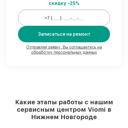
скидку -25%
Мы гарантируем:
80%
заказов проводим в присутствии
клиента
Записаться на ремонт
90%
деталей Viomi имеются на складе в
Нижнем Новгороде, остальные
поступают оперативно
Отправляя заявку, Вы соглашаетесь на
Фирменные детали Viomi и
обработку персональных данных
проверенные реплики
– под любые
запросы
85%
починок занимают до 2 часов, при
незамедлительном начале работ
Какие этапы работы с нашим
сервисным центром Viomi в
Нижнем Новгороде