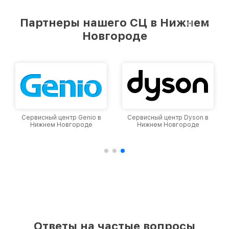
удовлетворен скоростью и качеством
предоставляемых услуг. Наша цель — стать
Партнеры нашего СЦ в Нижнем
лучшим сервисным центром Viomi в городе
Новгороде
Нижнем Новгороде, постоянно повышая
уровень доверия и лояльности наших
клиентов.
Сервисный центр Genio в
Сервисный центр Dyson в
Нижнем Новгороде
Нижнем Новгороде
Ответы на частые вопросы