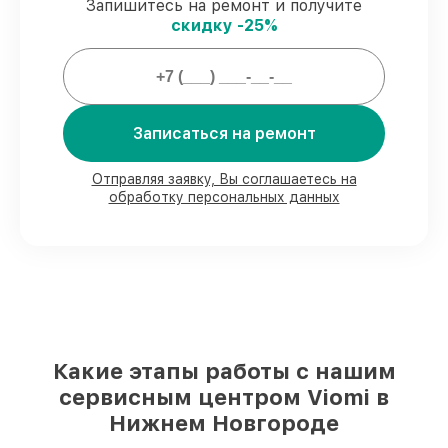
Запишитесь на ремонт и получите
скидку -25%
Мы гарантируем:
80%
заказов выполняем в присутствии
клиента
90%
комплектующих Viomi готовы к
Записаться на ремонт
установке в Нижнем Новгороде,
остальные поступают оперативно
Отправляя заявку, Вы соглашаетесь на
Фирменные детали Viomi и
обработку персональных данных
проверенные реплики
– для разного
бюджета
85%
ремонтов исполняются за 1–2 часа,
после приёма робота-пылесоса
Какие этапы работы с нашим
сервисным центром Viomi в
Нижнем Новгороде