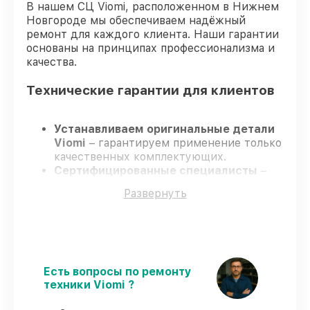
В нашем СЦ Viomi, расположенном в Нижнем
Новгороде мы обеспечиваем надёжный
ремонт для каждого клиента. Наши гарантии
основаны на принципах профессионализма и
качества.
Технические гарантии для клиентов
Устанавливаем оригинальные детали
Viomi
– гарантируем применение только
качественных комплектующих.
Сертифицированные специалисты
–
проходят жёсткий контроль знаний и
Развернуть
навыков, что гарантирует качество
выполняемых работ.
Всегда выполняем ремонт вовремя
–
ремонт робота-пылесоса Viomi V2 Pro без
задержек.
Официальная гарантия
– все
Есть вопросы по ремонту
ремонтные услуги и комплектующие
техники Viomi ?
защищены сервисной гарантией.