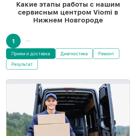
Какие этапы работы с нашим
запросы
сервисным центром Viomi в
85%
ремонтов Viomi сделаем за 1–2 часа,
если мастер начинает работу сразу
Нижнем Новгороде
1
Прием и доставка
Диагностика
Ремонт
Результат